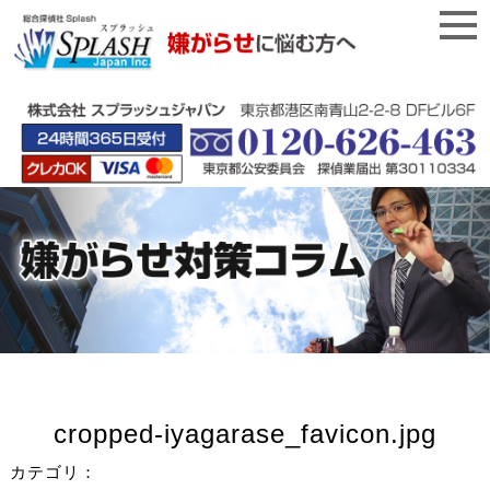
cropped-iyagarase_favicon.jpg
カテゴリ：