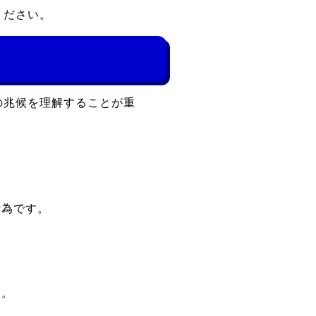
ください。
の兆候を理解することが重
行為です。
す。