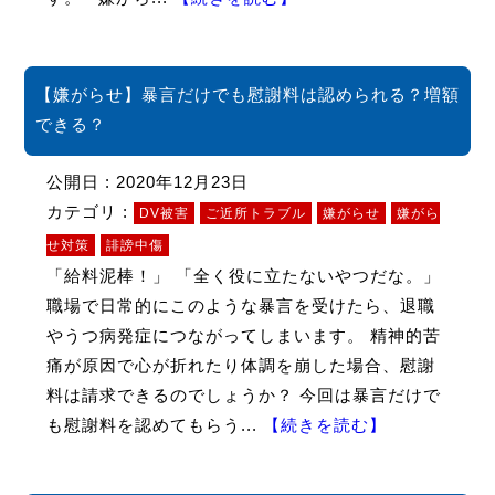
【嫌がらせ】暴言だけでも慰謝料は認められる？増額
できる？
公開日 : 2020年12月23日
カテゴリ :
DV被害
ご近所トラブル
嫌がらせ
嫌がら
せ対策
誹謗中傷
「給料泥棒！」 「全く役に立たないやつだな。」
職場で日常的にこのような暴言を受けたら、退職
やうつ病発症につながってしまいます。 精神的苦
痛が原因で心が折れたり体調を崩した場合、慰謝
料は請求できるのでしょうか？ 今回は暴言だけで
も慰謝料を認めてもらう...
【続きを読む】