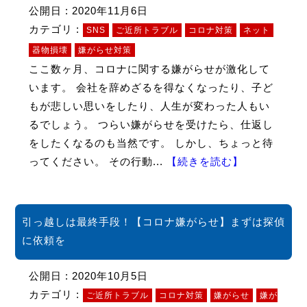
公開日 : 2020年11月6日
カテゴリ :
SNS
ご近所トラブル
コロナ対策
ネット
器物損壊
嫌がらせ対策
ここ数ヶ月、コロナに関する嫌がらせが激化して
います。 会社を辞めざるを得なくなったり、子ど
もが悲しい思いをしたり、人生が変わった人もい
るでしょう。 つらい嫌がらせを受けたら、仕返し
をしたくなるのも当然です。 しかし、ちょっと待
ってください。 その行動...
【続きを読む】
引っ越しは最終手段！【コロナ嫌がらせ】まずは探偵
に依頼を
公開日 : 2020年10月5日
カテゴリ :
ご近所トラブル
コロナ対策
嫌がらせ
嫌が